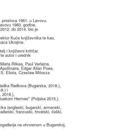
 prosinca 1961. u Lavovu.
Lavovu 1983. godine.
 2012. do 2014. bio je
rektor Kuće književnika te kao,
saca Ukrajine.
lj i književni kritičar.
 te autor i urednik
Maria Rilkea, Paul Verlaina,
pollinaira, Edgar Allan Poea,
 S. Eliota, Czesław Miłosza
Radka Radkova (Bugarska, 2018.),
8.) i
 2018.).
tatuekom Hermes" (Poljska 2015.).
ka (engleski, bugarski, armenski,
mađarski, francuski, hrvatski, češki,
i događanja na otvorenom u Bugarskoj,