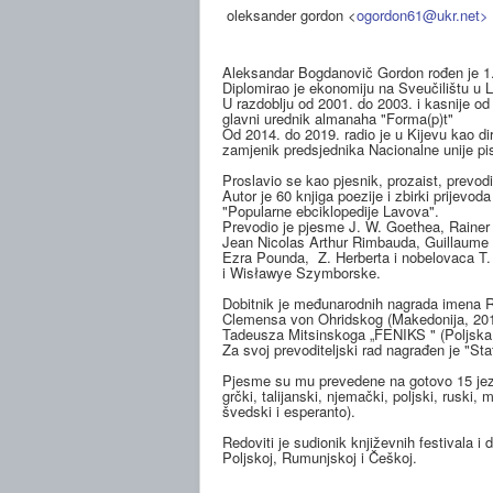
oleksander gordon <
ogordon61@ukr.ne
t>
Aleksandar Bogdanovič Gordon rođen je 1.
Diplomirao je ekonomiju na Sveučilištu u 
U razdoblju od 2001. do 2003. i kasnije od
glavni urednik almanaha "Forma(p)t"
Od 2014. do 2019. radio je u Kijevu kao di
zamjenik predsjednika Nacionalne unije pi
Proslavio se kao pjesnik, prozaist, prevodite
Autor je 60 knjiga poezije i zbirki prijevoda
"Popularne ebciklopedije Lavova".
Prevodio je pjesme J. W. Goethea, Rainer 
Jean Nicolas Arthur Rimbauda, Guillaume A
Ezra Pounda, Z. Herberta i nobelovaca T.
i Wisławye Szymborske.
Dobitnik je međunarodnih nagrada imena 
Clemensa von Ohridskog (Makedonija, 201
Tadeusza Mitsinskoga „FENIKS " (Poljska,
Za svoj prevoditeljski rad nagrađen je "S
Pjesme su mu prevedene na gotovo 15 jezi
grčki, talijanski, njemački, poljski, ruski, 
švedski i esperanto).
Redoviti je sudionik književnih festivala 
Poljskoj, Rumunjskoj i Češkoj.