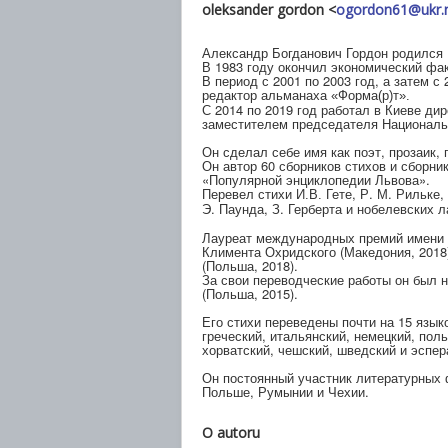
oleksander gordon <
ogordon61@ukr.
Александр Богданович Гордон родился 1
В 1983 году окончил экономический фак
В период с 2001 по 2003 год, а затем с 
редактор альманаха
«Форма(р)
т
».
С 2014 по 2019 год работал в Киеве ди
заместителем председателя Националь
Он сделал себе имя как поэт, прозаик, 
Он автор 60 сборников стихов и сборни
«Популярной энциклопедии Львова».
Перевел стихи
Гете, Р. М. Рильке,
И.В.
Э. Паунда, З. Герберта
и нобелевских л
Лауреат международных премий имени Р
Климента Охридского (Македония, 201
(Польша, 2018).
За свои переводческие работы он был 
(Польша, 2015).
Его стихи переведены почти на 15 языко
греческий, итальянский, немецкий, поль
хорватский, чешский, шведский и эспер
Он постоянный участник литературных 
Польше, Румынии и Чехии.
O autoru