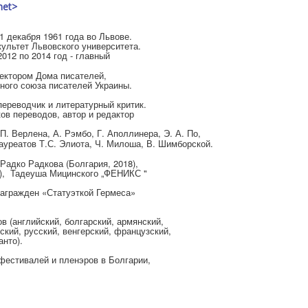
net>
 декабря 1961 года во Львове.
ультет Львовского университета.
2012 по 2014 год - главный
ректором Дома писателей,
ного союза писателей Украины.
переводчик и литературный критик.
ков переводов, автор и редактор
 П. Верлена, А. Рэмбо, Г. Аполлинера, Э. А. По,
Т.С. Элиота, Ч. Милоша, В. Шимборской.
ауреатов
адко Радкова (Болгария, 2018),
8), Тадеуша Мицинского „ФЕНИКС "
награжден «Статуэткой Гермеса»
в (английский, болгарский, армянский,
ский, русский, венгерский, французский,
анто).
фестивалей и пленэров в Болгарии,