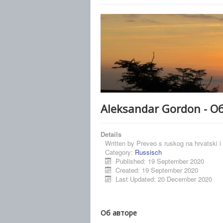
Aleksandar Gordon - Об
Details
Written by
Preveo s ruskog na hrvatski 
Category:
Russisch
Published: 19 September 2020
Created: 19 September 2020
Last Updated: 20 December 2020
Об авторе