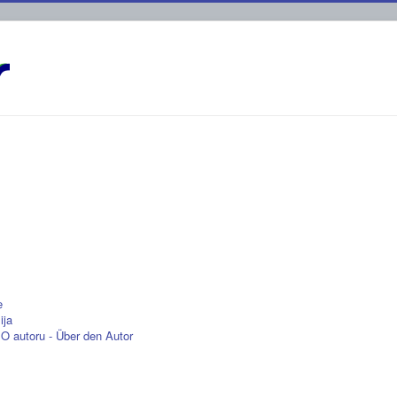
e
ija
O autoru - Über den Autor