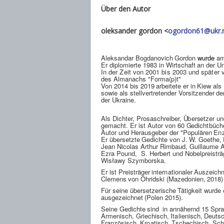
Über den Autor
oleksander gordon <
ogordon61@ukr.
Al
e
ksa
nd
ar
B
o
g
d
a
n
o
v
ich
G
or
d
on
w
u
r
d
e
a
E
r
d
i
p
lomi
e
rte 1983 in
W
irt
s
c
h
aft
an
d
e
r
U
In der Zeit von 2001 bis 2003 und später
d
e
s Al
m
a
n
ac
h
s
"
Forma(p)t"
Von 2014
bis
2019
a
r
b
e
itete
er
in
Ki
ew
als
sowie als st
e
ll
ve
rt
r
e
ten
d
e
r Vors
i
t
z
e
nd
e
r
d
e
d
e
r
U
k
r
ai
n
e
.
Als
Dic
h
ter,
Pr
o
s
as
c
h
r
e
i
b
e
r,
Ü
b
e
r
se
t
z
e
r
un
ge
m
ac
h
t. Er ist A
u
t
o
r
v
on
60
Ge
d
ich
tbü
c
h
A
u
t
o
r
un
d
H
e
ra
u
s
g
e
b
e
r
d
e
r
"
P
opu
lären
E
n
E
r
üb
e
r
se
t
z
te
Ge
d
ich
t
e
v
on
J. W.
Goet
h
e
,
Jean Nicolas Arthur Rimbaud, Guillaume Ap
Ezra Pound, S. Herbert und Nobelpreisträg
Wisławy Szymborska.
Er ist Prei
s
tr
ä
g
e
r
i
n
ter
n
a
t
io
n
aler
A
u
s
zei
c
h
C
leme
n
s
v
on
Oh
ri
d
s
ki
(Ma
z
e
d
o
n
i
e
n
,
2018)
Für seine
üb
e
r
se
t
z
e
ri
s
c
h
e
Tätigkeit
w
u
r
d
e
a
u
s
g
e
zei
c
hn
e
t
(Polen
201
5
).
S
e
i
n
e
G
e
d
ich
t
e
s
i
n
d
in
ann
ä
h
e
r
n
d
15
Spra
Arm
e
n
i
s
c
h
,
G
ri
e
c
h
i
s
c
h
,
I
t
a
li
e
n
i
s
c
h
,
Deut
s
Fra
n
z
ö
s
i
s
c
h
,
Kr
o
a
t
i
s
c
h
,
T
s
c
h
e
c
h
i
s
c
h
, Sc