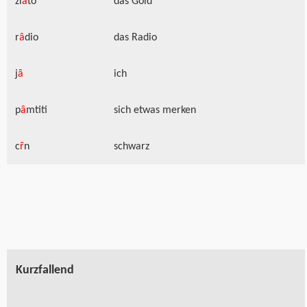
zl
ȃ
to
das Gold
r
ȃ
dio
das Radio
j
ȃ
ich
p
ȃ
mtiti
sich etw
as
merken
c
ȓ
n
schwarz
Kurzfallend