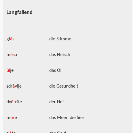
Langfallend
gl
ȃ
s
die Stimme
m
ȇ
so
das Fleisch
ȗ
lje
das Öl
zdr
ȃ
vlje
die Gesundheit
dv
ȏ
rīšte
der Hof
m
ȏ
re
das Meer, die See