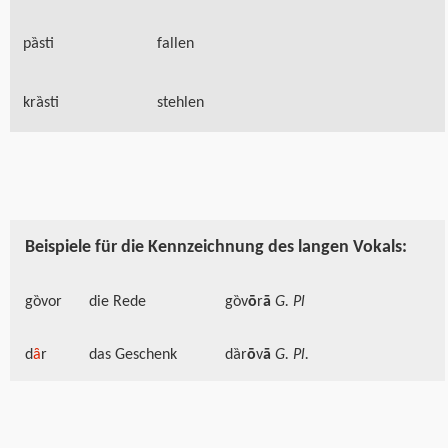
pȁsti
fallen
krȁsti
stehlen
B
eispiele für die Kennzeichnung des langen Vokals:
gȍvor
die Rede
gȍv
ō
r
ā
G. Pl
d
ȃ
r
das Geschenk
dȁr
ō
v
ā
G. Pl.