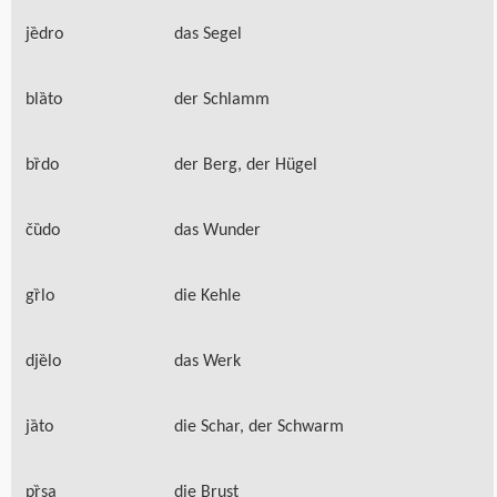
jȅdro
das Segel
blȁto
der Schlamm
bȑdo
der Berg, der Hügel
čȕdo
das Wunder
gȑlo
die Kehle
djȅlo
das Werk
jȁto
die Schar, der Schwarm
pȑsa
die Brust