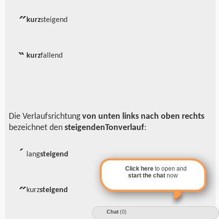
̋
kurz
steigend
̏
kurz
fallend
Die Verlaufsrichtung
von unten links nach oben rechts
bezeichnet den
steigenden
Tonverlauf
:
lang
steigend
́
Click here
to open and
start the chat
now
kurz
steigend
̋
Chat
(0)