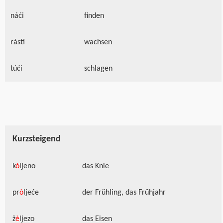
náći
finden
rásti
wachsen
túći
schlagen
Kurzsteigend
k
ò
ljeno
das Knie
pr
ò
ljeće
der Frühling, das Frühjahr
ž
è
ljezo
das Eisen