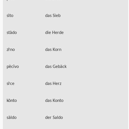
sȉto
das Sieb
stȁdo
die Herde
zȑno
das Korn
pȅcīvo
das Gebäck
sȑce
das Herz
kȍnto
das Konto
sȁldo
der Saldo