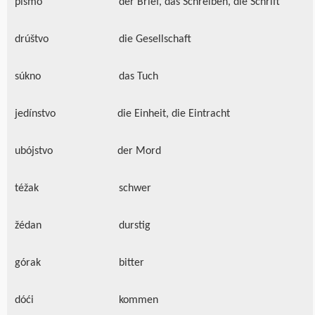
písmo
der Brief, das Schreiben, die Schrift
drúštvo
die Gesellschaft
súkno
das Tuch
jedínstvo
die Einheit, die Eintracht
ubójstvo
der Mord
téžak
schwer
žédan
durstig
górak
bitter
dóći
kommen