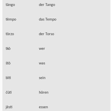
tȁngo
der Tango
tȅmpo
das Tempo
tȍrzo
der Torso
tkȍ
wer
štȍ
was
bȉti
sein
čȕti
hören
jȅsti
essen