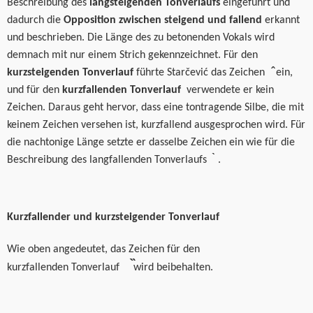
Beschreibung des
langsteigenden Tonverlaufs
eingeführt und
dadurch die
Opposition zwischen steigend
und fallend
erkannt
und beschrieben. Die Länge des
zu betonenden
Vokals wird
d
emnach
mit nur einem Strich
gekennzeichnet. Für den
kurzsteigenden Tonverlauf
führte Starčević das Zeichen
̂
ein,
und für den
kurzfallenden Tonverlauf
verwendete er
kein
Zeichen. Daraus geht hervor, dass eine tontragende Silbe, die mit
keinem Zeichen versehen ist, kurzfallend ausgesprochen wird. Für
die nachtonige Länge setzte er dasselbe Zeichen ein wie für die
Beschreibung des langfallenden Tonverlaufs
̀
.
Kurzfallender und kurzsteigender Tonverlauf
Wie oben angedeutet, das Zeichen
für den
kurzfallenden Tonverlauf
w
ird beibehalten.