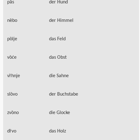
pȁs
der Hund
nȅbo
der Himmel
pȍlje
das Feld
vȍće
das Obst
vȑhnje
die Sahne
slȍvo
der Buchstabe
zvȍno
die Glocke
dȑvo
das Holz