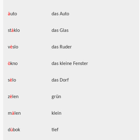
à
uto
das Auto
st
à
klo
das Glas
v
è
slo
das Ruder
ò
kno
das kleine Fenster
s
è
lo
das Dorf
z
è
len
grün
m
à
len
klein
d
ù
bok
tief