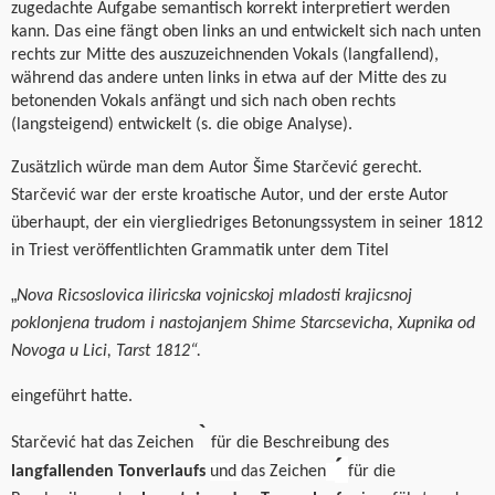
zugedachte Aufgabe semantisch korrekt interpretiert werden
kann. Das eine f
ängt
oben links an und entwickelt sich nach unten
rechts zur Mitte des auszuzeichnenden Vokals
(langfallend),
während das andere unten links in etwa auf der Mitte des zu
betonenden Vokals anfängt und sich
nach oben rechts
(langsteigend) entwickelt (s. die obige Analyse).
Zusätzlich würde man
dem
A
utor Šime Starčević gerecht.
Starčević war der erste kroatische Autor, und der erste
Autor
überhaupt
, der ein viergliedriges Betonungssystem in seiner 1812
in Triest
veröffentlichten
Grammatik unter dem Titel
„
Nova Ricsoslovica iliricska vojnicskoj mladosti krajicsnoj
poklonjena trudom i nastojanjem Shime Starcsevicha, Xupnika od
Novoga u Lici, Tarst 1812“.
eingeführt hatte.
Sta
rčević hat das Zeichen
f
ür die Beschreibung des
´
langfallenden
Tonverlaufs
und
das Zeichen
für die