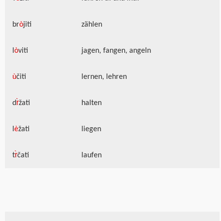
br
ò
jiti
zählen
l
ò
viti
jagen, fangen, angeln
ù
čiti
lernen, lehren
d
r̀
žati
halten
l
è
žati
liegen
t
r̀
čati
laufen